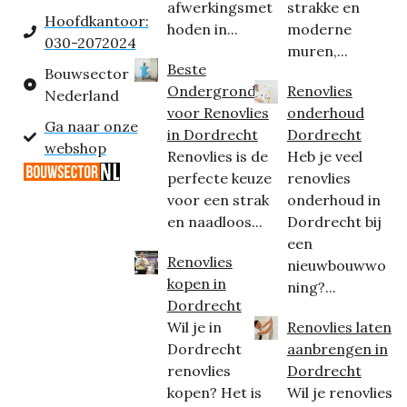
afwerkingsmet
strakke en
Hoofdkantoor:
hoden in...
moderne
030-2072024
muren,...
Beste
Bouwsector
Ondergrond
Renovlies
Nederland
voor Renovlies
onderhoud
Ga naar onze
in Dordrecht
Dordrecht
webshop
Renovlies is de
Heb je veel
perfecte keuze
renovlies
voor een strak
onderhoud in
en naadloos...
Dordrecht bij
een
Renovlies
nieuwbouwwo
kopen in
ning?...
Dordrecht
Wil je in
Renovlies laten
Dordrecht
aanbrengen in
renovlies
Dordrecht
kopen? Het is
Wil je renovlies