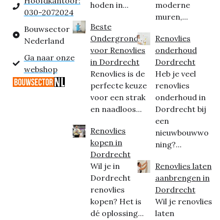
Hoofdkantoor:
hoden in...
moderne
030-2072024
muren,...
Beste
Bouwsector
Ondergrond
Renovlies
Nederland
voor Renovlies
onderhoud
Ga naar onze
in Dordrecht
Dordrecht
webshop
Renovlies is de
Heb je veel
perfecte keuze
renovlies
voor een strak
onderhoud in
en naadloos...
Dordrecht bij
een
Renovlies
nieuwbouwwo
kopen in
ning?...
Dordrecht
Wil je in
Renovlies laten
Dordrecht
aanbrengen in
renovlies
Dordrecht
kopen? Het is
Wil je renovlies
dé oplossing...
laten